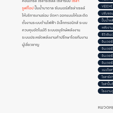
คอนโทรล โซลาร์เซลล์ โซลาร์ปั๊ม
โซล่า
VEICHI
รูฟท็อป
ปั๊มน้ำบาดาล ซับเมอร์สโซล่าเซลล์
ปรับรอบ
ให้บริการงานซ่อม จัดหา ออกแบบให้และติด
ปั๊มน้ำพ
ตั้งงานระบบด้านไฟฟ้า อิเล็กทรอนิกส์ ระบบ
พลังงาน
ควบคุมอัตโนมัติ ระบบอนุรักษ์พลังงาน
รีวิวอิน
ระบบประหยัดพลังงานคำปรึกษาโดยทีมงาน
อินเวอร
ผู้เชี่ยวชาญ
อินเวอร
อินเวอร
อินเวอร์
แผงโซลา
โซลาร์ฟา
โซล่าปั๊ม
โรงงาน
หมวดหมู