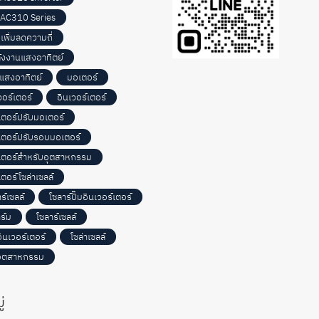
 AC310 Series
เพิ่มลดความถี่
ลังงานแสงอาทิตย์
แสงอาทิตย์
มอเตอร์
เวอร์เตอร์
อินเวอร์เตอร์
์เตอร์ปรับมอเตอร์
์เตอร์ปรับรอบมอเตอร์
์เตอร์สำหรับอุตสาหกรรม
เตอร์โซล่าเซลล์
ร์เซลล์
โซลาร์ปั๊มอินเวอร์เตอร์
ร์ม
โซลาร์เซลล์
อินเวอร์เตอร์
โซล่าเซลล์
อุตสาหกรรม
่