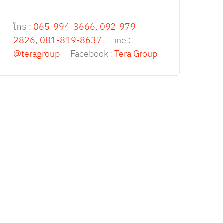
โทร :
065-994-3666
,
092-979-
2826
,
081-819-8637
| Line :
@teragroup
| Facebook :
Tera Group