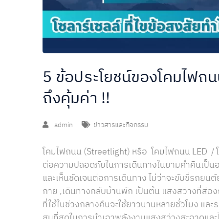
5 ข้อประโยชน์ของโคมไฟถนน
ถึงคุ้มค่า !!
admin
ข่าวสารและกิจกรรม
โคมไฟถนน (Streetlight) หรือ โคมไฟถนน LED / โ
ต่อความปลอดภัยในการเดินทางในยามค่ำคืนเป็นอย่า
และเห็นชัดเจนต่อการเดินทาง ไม่ว่าจะขับขี่รถยนต์
กาย ,เดินทางกลับบ้านพัก เป็นต้น แสงสว่างที่ส
ที่ใช้ในช่วงกลางคืนจะใช้ยาวนานหลายชั่วโมง และ
สมที่สุดในการนำเอาพลังงานแสงสว่างสะอาดและไ