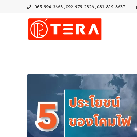
065-994-3666
,
092-979-2826
,
081-819-8637