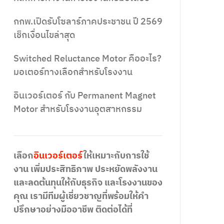
กกพ.เปิดรับโซลาร์ภาคประชาชน ปี 2569
เช็กเงื่อนไขล่าสุด
Switched Reluctance Motor คืออะไร?
มอเตอร์ทางเลือกสำหรับโรงงาน
อินเวอร์เตอร์ กับ Permanent Magnet
Motor สำหรับโรงงานอุตสาหกรรม
เลือก
อินเวอร์เตอร์
ให้เหมาะกับการใช้
งาน เพิ่มประสิทธิภาพ ประหยัดพลังงาน
และลดต้นทุนให้กับธุรกิจ และโรงงานของ
คุณ เรามีทีมผู้เชี่ยวชาญที่พร้อมให้คำ
ปรึกษาอย่างมืออาชีพ ติดต่อได้ที่