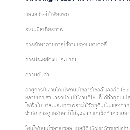
แสงสว่างให้เพียงพอ
ระบบมีสเถียรภาพ
การรักษาอายุการใช้งานของแบตเตอรี่
การประหยัดงบประมาณ
ความคุ้มค่า
อายุการใช้งานโคมไฟถนนโซลาร์เซลล์ แอลอีดี (S
หลายเท่า สามารถนำไปใช้งานที่ไหนก็ได้ทั่วทุกมุมโล
ไฟฟ้าในแต่ละประเทศเพราะใช้วัตถุดิบเป็นแสงจาก
จำกัด การดูแลรักษาก็ไม่ยุ่งยาก แค่เช็ดทำความ
โคมไฟถนนโซลาร์เซลล์ แอลอีดี (Solar Streetlight LE