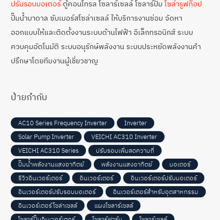
ปรับรอบมอเตอร์
ตู้คอนโทรล โซลาร์เซลล์ โซลาร์ปั๊ม
โซล่ารูฟท็อป
ปั๊มน้ำบาดาล ซับเมอร์สโซล่าเซลล์ ให้บริการงานซ่อม จัดหา
ออกแบบให้และติดตั้งงานระบบด้านไฟฟ้า อิเล็กทรอนิกส์ ระบบ
ควบคุมอัตโนมัติ ระบบอนุรักษ์พลังงาน ระบบประหยัดพลังงานคำ
ปรึกษาโดยทีมงานผู้เชี่ยวชาญ
ป้ายกำกับ
AC10 Series Frequency Inverter
Inverter
Solar Pump Inverter
VEICHI AC310 Inverter
VEICHI AC310 Series
ปรับรอบเพิ่มลดความถี่
ปั๊มน้ำพลังงานแสงอาทิตย์
พลังงานแสงอาทิตย์
มอเตอร์
รีวิวอินเวอร์เตอร์
อินเวอร์เตอร์
อินเวอร์เตอร์ปรับมอเตอร์
อินเวอร์เตอร์ปรับรอบมอเตอร์
อินเวอร์เตอร์สำหรับอุตสาหกรรม
อินเวอร์เตอร์โซล่าเซลล์
แผงโซลาร์เซลล์
โซลาร์ปั๊มอินเวอร์เตอร์
โซลาร์ฟาร์ม
โซลาร์เซลล์