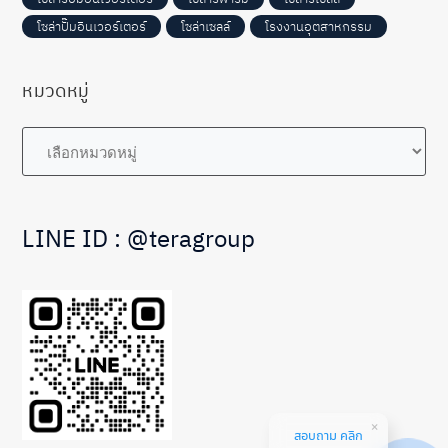
โซล่าปั๊มอินเวอร์เตอร์
โซล่าเซลล์
โรงงานอุตสาหกรรม
หมวดหมู่
หมวด
หมู่
LINE ID : @teragroup
สอบถาม คลิก