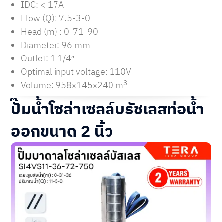
IDC: < 17A
Flow (Q): 7.5-3-0
Head (m) : 0-71-90
Diameter: 96 mm
Outlet: 1 1/4″
Optimal input voltage: 110V
3
Volume: 958x145x240 m
ปั๊มน้ำโซล่าเซลล์บรัชเลสท่อน้ำ
ออกขนาด 2 นิ้ว