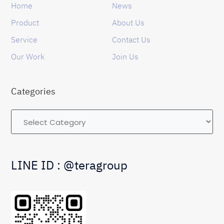
Home
News
Product
About Us
Service
Contact Us
Our Work
Join Us
Categories
Categories
LINE ID : @teragroup