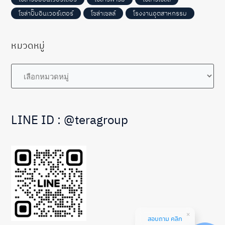
โซล่าปั๊มอินเวอร์เตอร์
โซล่าเซลล์
โรงงานอุตสาหกรรม
หมวดหมู่
หมวด
หมู่
LINE ID : @teragroup
สอบถาม คลิก