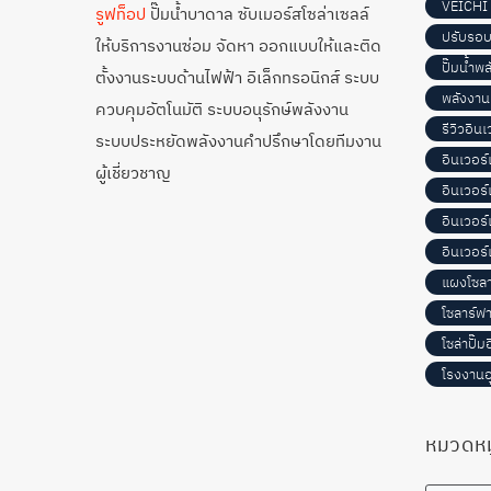
VEICHI
รูฟท็อป
ปั๊มน้ำบาดาล ซับเมอร์สโซล่าเซลล์
ปรับรอบ
ให้บริการงานซ่อม จัดหา ออกแบบให้และติด
ปั๊มน้ำพ
ตั้งงานระบบด้านไฟฟ้า อิเล็กทรอนิกส์ ระบบ
พลังงาน
ควบคุมอัตโนมัติ ระบบอนุรักษ์พลังงาน
รีวิวอิน
ระบบประหยัดพลังงานคำปรึกษาโดยทีมงาน
อินเวอร
ผู้เชี่ยวชาญ
อินเวอร
อินเวอร
อินเวอร์
แผงโซลา
โซลาร์ฟา
โซล่าปั๊ม
โรงงาน
หมวดหมู