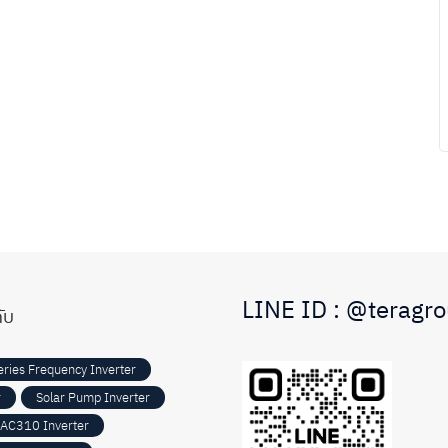
LINE ID : @teragr
ับ
ries Frequency Inverter
r
Solar Pump Inverter
AC310 Inverter