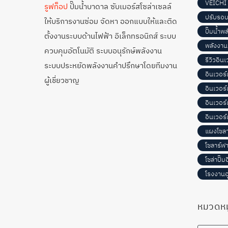
VEICHI
รูฟท็อป
ปั๊มน้ำบาดาล ซับเมอร์สโซล่าเซลล์
ปรับรอบ
ให้บริการงานซ่อม จัดหา ออกแบบให้และติด
ปั๊มน้ำพ
ตั้งงานระบบด้านไฟฟ้า อิเล็กทรอนิกส์ ระบบ
พลังงาน
ควบคุมอัตโนมัติ ระบบอนุรักษ์พลังงาน
รีวิวอิน
ระบบประหยัดพลังงานคำปรึกษาโดยทีมงาน
อินเวอร
ผู้เชี่ยวชาญ
อินเวอร
อินเวอร
อินเวอร์
แผงโซลา
โซลาร์ฟา
โซล่าปั๊ม
โรงงาน
หมวดหมู