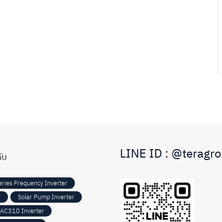
LINE ID : @teragr
ับ
ries Frequency Inverter
r
Solar Pump Inverter
AC310 Inverter