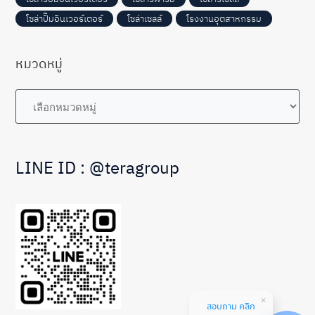
โซล่าปั๊มอินเวอร์เตอร์
โซล่าเซลล์
โรงงานอุตสาหกรรม
หมวดหมู่
หมวด
หมู่
LINE ID : @teragroup
สอบถาม คลิก